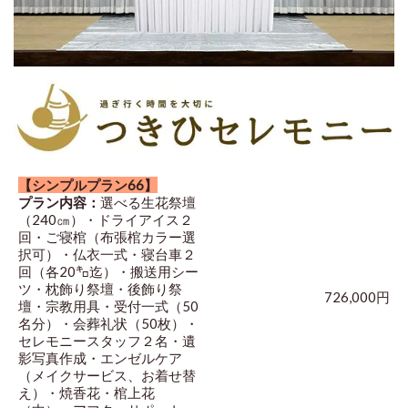
【シンプルプラン66】
プラン内容：
選べる生花祭壇
（240㎝）・ドライアイス２
回・ご寝棺（布張棺カラー選
択可）・仏衣一式・寝台車２
回（各20㌔迄）・搬送用シー
ツ・枕飾り祭壇・後飾り祭
726,000円
壇・宗教用具・受付一式（50
名分）・会葬礼状（50枚）・
セレモニースタッフ２名・遺
影写真作成・エンゼルケア
（メイクサービス、お着せ替
え）・焼香花・棺上花