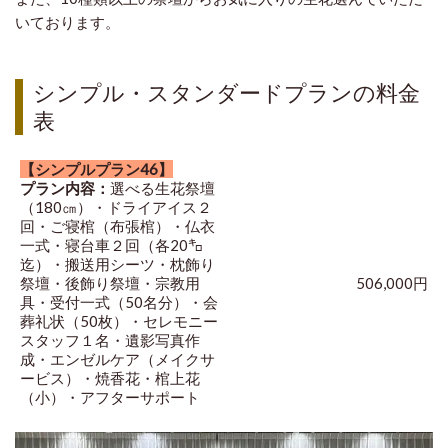
いております。
シンプル・スタンダードプランの料金
表
【シンプルプラン46】
プラン内容：
選べる生花祭壇
（180㎝）・ドライアイス２
回・ご寝棺（布張棺）・仏衣
一式・寝台車２回（各20㌔
迄）・搬送用シーツ・枕飾り
祭壇・後飾り祭壇・宗教用
506,000円
具・受付一式（50名分）・会
葬礼状（50枚）・セレモニー
スタッフ１名・遺影写真作
成・エンゼルケア（メイクサ
ービス）・焼香花・棺上花
（小）・アフターサポート