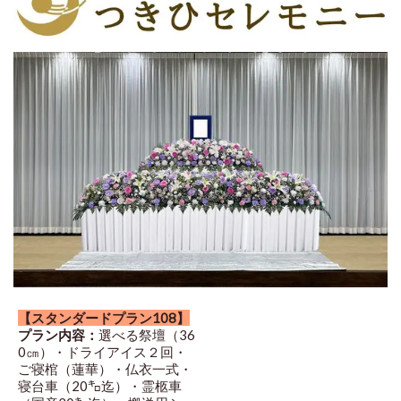
【スタンダードプラン108】
プラン内容：
選べる祭壇（36
0㎝）・ドライアイス２回・
ご寝棺（蓮華）・仏衣一式・
寝台車（20㌔迄）・霊柩車