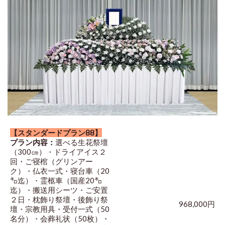
【スタンダードプラン88】
プラン内容：
選べる生花祭壇
（300㎝）・ドライアイス２
回・ご寝棺（グリンアー
ク）・仏衣一式・寝台車（20
㌔迄）・霊柩車（国産20㌔
迄）・搬送用シーツ・ご安置
２日・枕飾り祭壇・後飾り祭
968,000円
壇・宗教用具・受付一式（50
名分）・会葬礼状（50枚）・