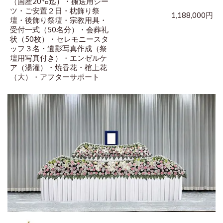
（国産20㌔迄）・搬送用シー
ツ・ご安置２日・枕飾り祭
1,188,000円
壇・後飾り祭壇・宗教用具・
受付一式（50名分）・会葬礼
状（50枚）・セレモニースタ
ッフ３名・遺影写真作成（祭
壇用写真付き）・エンゼルケ
ア（湯灌）・焼香花・棺上花
（大）・アフターサポート