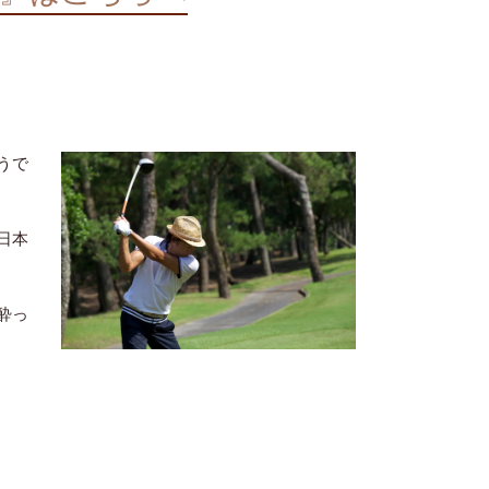
うで
日本
酔っ