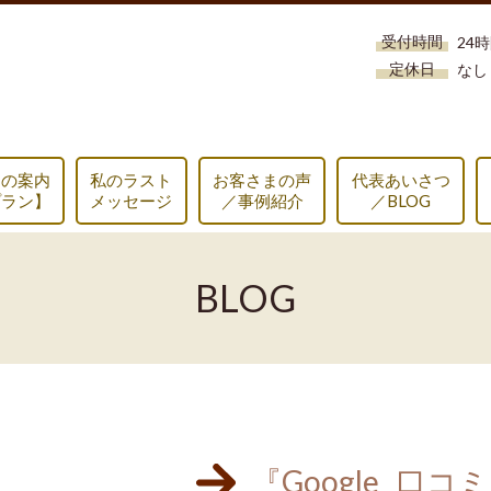
受付時間
24
定休日
なし
スの案内
私のラスト
お客さまの声
代表あいさつ
プラン】
メッセージ
／事例紹介
／BLOG
BLOG
『Google 口